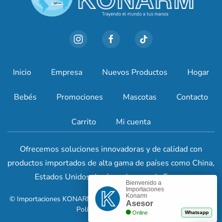
Inicio
Empresa
Nuevos Productos
Hogar
Bebés
Promociones
Mascotas
Contacto
Carrito
Mi cuenta
Ofrecemos soluciones innovadoras y de calidad con
productos importados de alta gama de países como China,
Estados Unidos, Japón y algunos de Europa
Bienvenido a
Importaciones
Konarm
© Importaciones KONARM. Todos los derechos reservados. 2024.
Asesor
Políticas de privacidad
.
Online
Whatsapp