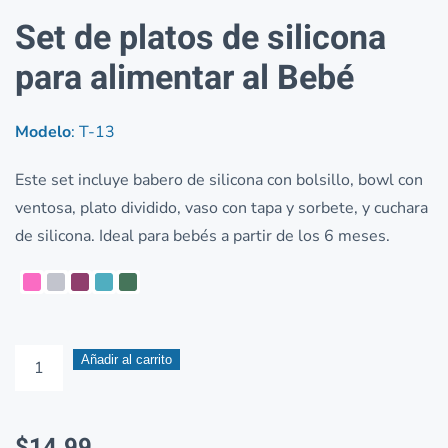
Set de platos de silicona
para alimentar al Bebé
Modelo
: T-13
Este set incluye babero de silicona con bolsillo, bowl con
ventosa, plato dividido, vaso con tapa y sorbete, y cuchara
de silicona. Ideal para bebés a partir de los 6 meses.
Set
Añadir al carrito
de
platos
$
14.99
de