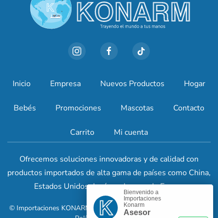
Inicio
Empresa
Nuevos Productos
Hogar
Bebés
Promociones
Mascotas
Contacto
Carrito
Mi cuenta
Ofrecemos soluciones innovadoras y de calidad con
productos importados de alta gama de países como China,
Estados Unidos, Japón y algunos de Europa
Bienvenido a
Importaciones
Konarm
© Importaciones KONARM. Todos los derechos reservados. 2024.
Asesor