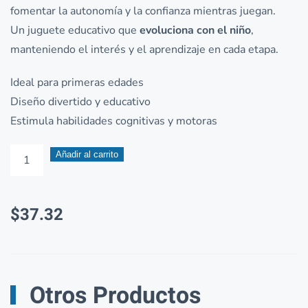
fomentar la autonomía y la confianza mientras juegan.
Un juguete educativo que
evoluciona con el niño
,
manteniendo el interés y el aprendizaje en cada etapa.
Ideal para primeras edades
Diseño divertido y educativo
Estimula habilidades cognitivas y motoras
Rompecabezas
Añadir al carrito
Progresivo
de
$
37.32
Dinosaurios
Figuras
Progresivas
–
Otros Productos
4
en