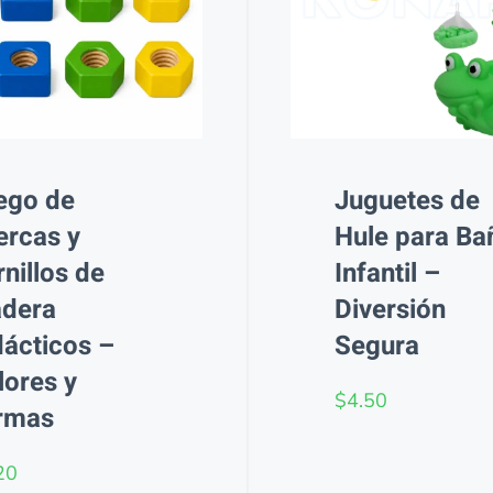
ego de
Juguetes de
ercas y
Hule para Ba
nillos de
Infantil –
dera
Diversión
dácticos –
Segura
lores y
$
4.50
rmas
20