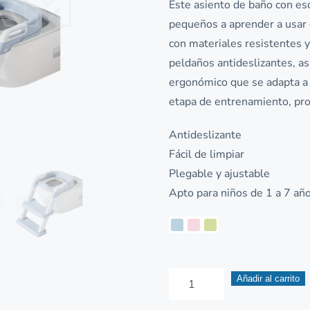
Este asiento de baño con esc
pequeños a aprender a usar 
con materiales resistentes y 
peldaños antideslizantes, as
ergonómico que se adapta a l
etapa de entrenamiento, pr
Antideslizante
Fácil de limpiar
Plegable y ajustable
Apto para niños de 1 a 7 añ
Bacín
Añadir al carrito
para