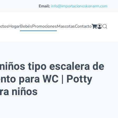
Email:
info@importacioneskonarm.com
ctos
Hogar
Bebés
Promociones
Mascotas
Contacto
niños tipo escalera de
nto para WC | Potty
ra niños