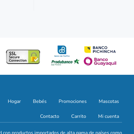
Hogar
Bebés
Promociones
Mascotas
Contacto
Carrito
Mi cuenta
d con productos importados de alta gama de países como