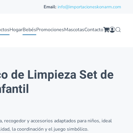
Email:
info@importacioneskonarm.com
ctos
Hogar
Bebés
Promociones
Mascotas
Contacto
co de Limpieza Set de
fantil
, recogedor y accesorios adaptados para niños, ideal
idad, la coordinación y el juego simbólico.