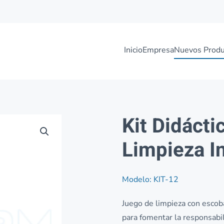
Inicio
Empresa
Nuevos Produ
Kit Didácti
Limpieza In
Modelo: KIT-12
Juego de limpieza con escoba
para fomentar la responsabil