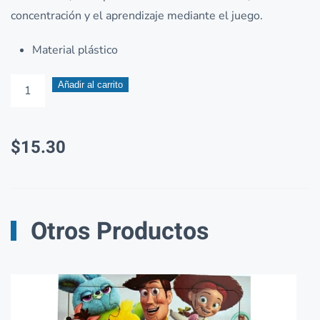
concentración y el aprendizaje mediante el juego.
Material plástico
Kit
Añadir al carrito
de
Átomos
$
15.30
didácticos
Plásticos
1KG
cantidad
Otros Productos