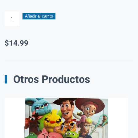
Casco
Añadir al carrito
protector
para
$
14.99
bebé
antigolpes
cantidad
Otros Productos